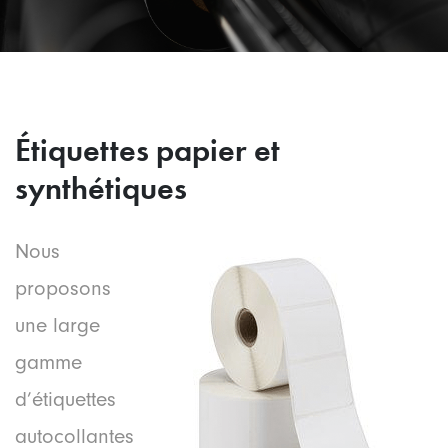
Étiquettes papier et
synthétiques
Nous
proposons
une large
gamme
d’étiquettes
autocollantes