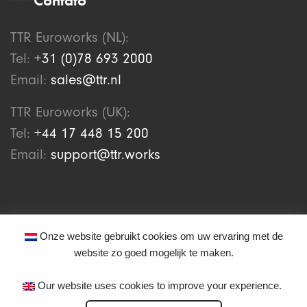
TTR Euroworks (NL):
Tel:
+31 (0)78 693 2000
Email:
sales@ttr.nl
TTR Euroworks (UK):
Tel:
+44 17 448 15 200
Email:
support@ttr.works
Onze website gebruikt cookies om uw ervaring met de
© 2026
TTR Euroworks B.V.
website zo goed mogelijk te maken.
Todos os nomes de empresa e produtos mencionados são marcas
registradas ou com copyright de seus respectivos proprietários. A TTR não
Our website uses cookies to improve your experience.
está associada intencionalmente nem se passa de qualquer forma como