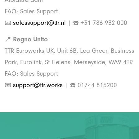
FAO: Sales Support
📧
salessupport@ttr.nl
| ☎️ +31 786 932 000
📍
Regno Unito
TTR Euroworks UK, Unit 6B, Lea Green Business
Park, Eurolink, St Helens, Merseyside, WA9 4TR
FAO: Sales Support
📧
support@ttr.works
| ☎️ 01744 815200