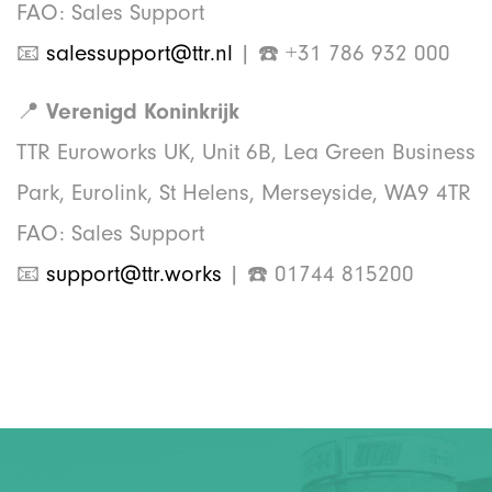
FAO: Sales Support
📧
salessupport@ttr.nl
| ☎️ +31 786 932 000
📍
Verenigd Koninkrijk
TTR Euroworks UK, Unit 6B, Lea Green Business
Park, Eurolink, St Helens, Merseyside, WA9 4TR
FAO: Sales Support
📧
support@ttr.works
| ☎️ 01744 815200