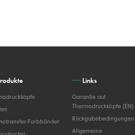
rodukte
Links
modruckköpfe
Garantie auf
Thermodruckköpfe (EN)
tten
Rückgabebedingungen
motransfer-Farbbänder
Allgemeine
modrucker