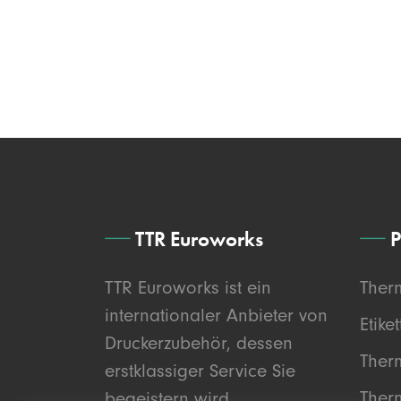
TTR Euroworks
P
TTR Euroworks ist ein
Ther
internationaler Anbieter von
Etike
Druckerzubehör, dessen
Ther
erstklassiger Service Sie
Ther
begeistern wird.