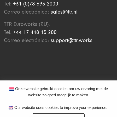
Tel:
+31 (0)78 693 2000
Correo electrónico:
sales@ttr.nl
TTR Euroworks (RU):
Tel:
+44 17 448 15 200
Correo electrónico:
support@ttr.works
© 2026
TTR Euroworks B.V.
Onze website gebruikt cookies om uw ervaring met de
website zo goed mogelijk te maken.
Todos los nombres de empresas y productos que se mencionan aquí son
marcas comerciales, marcas registradas o derechos de autor de sus
respectivos propietarios. TTR no pretende, intencionadamente o de otra
Our website uses cookies to improve your experience.
manera, asociarse o representar a ninguna de las empresas o marcas
registradas. Esta página web está protegida por reCAPTCHA, por lo que