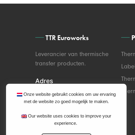
TTR Euroworks
P
Leverancier van thermische
Ther
transfer producten.
Labe
Therm
Adres
Therm
Edisonweg 47
Onze website gebruikt cookies om uw ervaring
met de website zo goed mogelijk te maken.
2952 AD Alblasserdam
The Netherlands (HQ)
Our website uses cookies to improve your
experience.