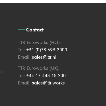
Contact
TTR Euroworks (HQ):
Tel:
+31 (0)78 693 2000
Email:
sales@ttr.nl
TTR Euroworks (UK):
n
Tel:
+44 17 448 15 200
Email:
sales@ttr.works