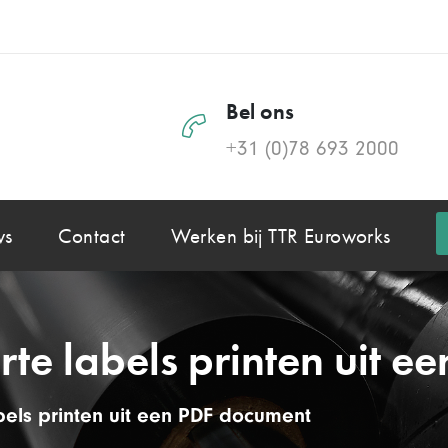
Bel ons
+31 (0)78 693 2000
ws
Contact
Werken bij TTR Euroworks
te labels printen uit 
bels printen uit een PDF document