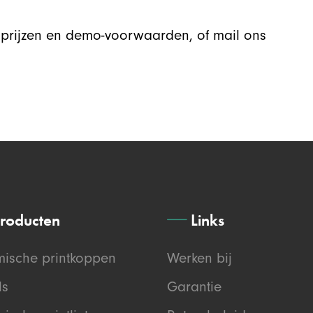
prijzen en demo-voorwaarden, of mail ons
roducten
Links
mische printkoppen
Werken bij
ls
Garantie