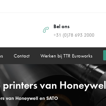
Bel ons
+31 (0)78 693 2000
ws
Contact
Werken bij TTR Euroworks
 printers van Honeywel
ers van Honeywell en SATO