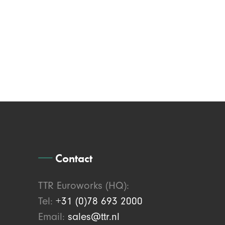
Contact
TTR Euroworks (HQ):
Tel:
+31 (0)78 693 2000
Email:
sales@ttr.nl