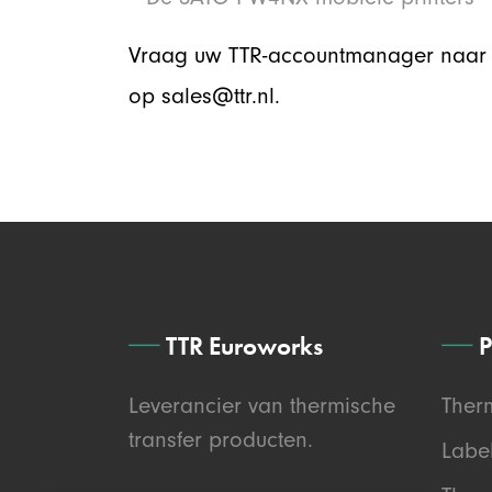
Vraag uw TTR-accountmanager naar 
op sales@ttr.nl.
TTR Euroworks
P
Leverancier van thermische
Ther
transfer producten.
Labe