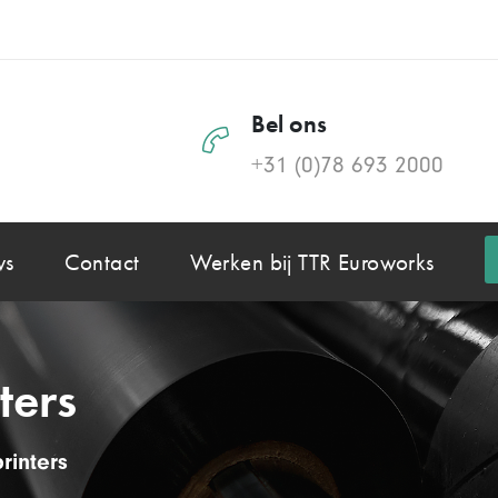
Bel ons
+31 (0)78 693 2000
ws
Contact
Werken bij TTR Euroworks
ters
rinters